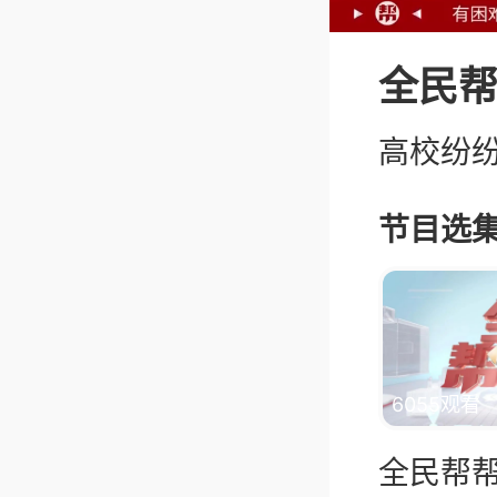
全民
高校纷
节目选集
加载中
6055观看